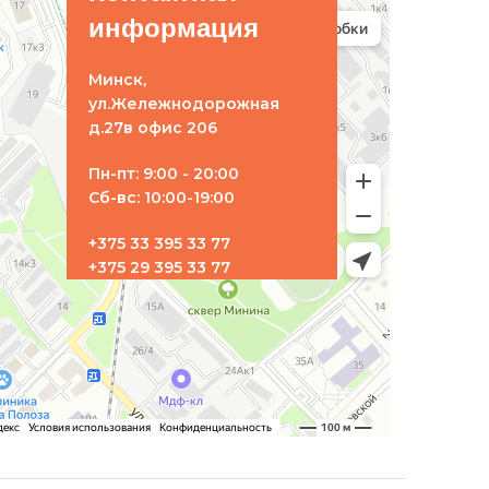
информация
Минск,
ул.Жележнодорожная
д.27в офис 206
Пн-пт: 9:00 - 20:00
Сб-вс: 10:00-19:00
+375 33 395 33 77
+375 29 395 33 77