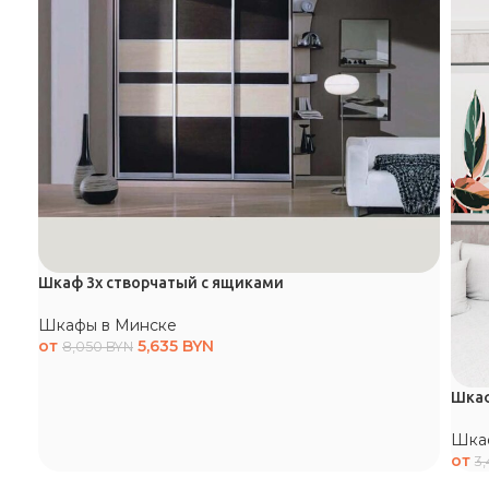
Шкаф 3х створчатый с ящиками
Шкафы в Минске
от
5,635
BYN
8,050
BYN
Шкаф
Шка
от
3