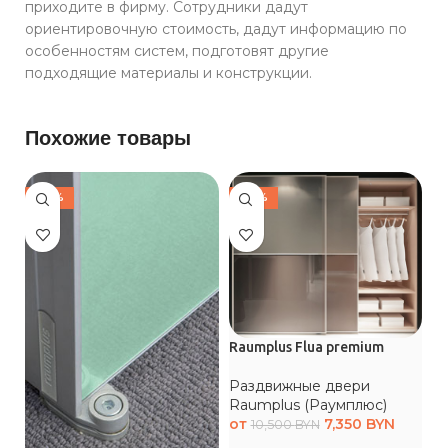
приходите в фирму. Сотрудники дадут
ориентировочную стоимость, дадут информацию по
особенностям систем, подготовят другие
подходящие материалы и конструкции.
Похожие товары
-30%
-30%
Raumplus Flua premium
Ra
Раздвижные двери
Р
Raumplus (Раумплюс)
R
от
7,350
BYN
о
10,500
BYN