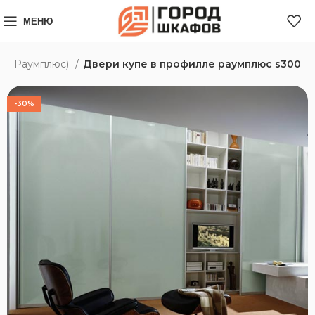
МЕНЮ
s (Раумплюс)
Двери купе в профилле раумплюс s300
-30%