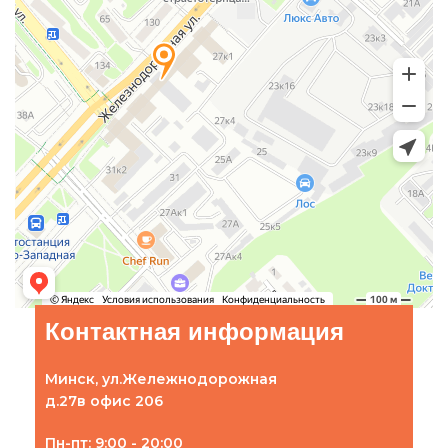
Контактная информация
Минск, ул.Жележнодорожная
д.27в офис 206
Пн-пт: 9:00 - 20:00