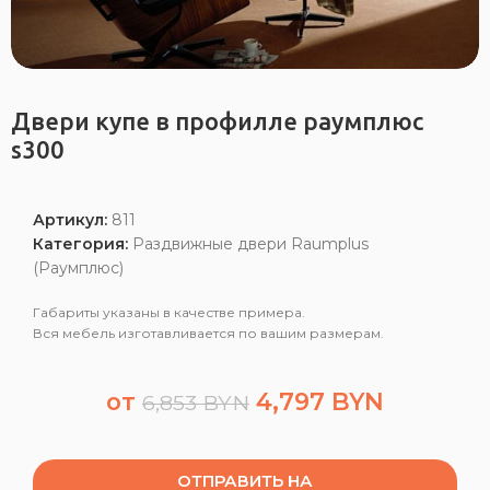
Двери купе в профилле раумплюс
s300
Артикул:
811
Категория:
Раздвижные двери Raumplus
(Раумплюс)
Габариты указаны в качестве примера.
Вся мебель изготавливается по вашим размерам.
от
4,797
BYN
6,853
BYN
ОТПРАВИТЬ НА