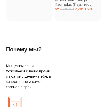
Раздвижные двери
Raumplus (Раумплюс)
Р
от
2,205
BYN
3,150
BYN
R
о
Почему мы?
Мы ценим ваши
пожелания и ваше время,
и поэтому делаем мебель
качественно и самое
главное в срок.