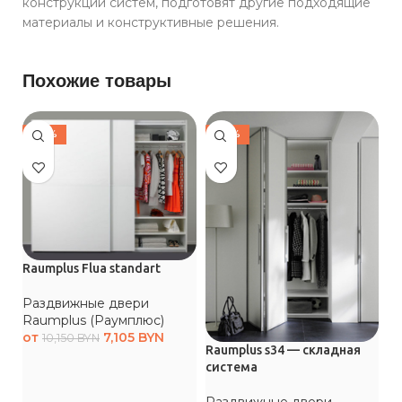
конструкции систем, подготовят другие подходящие
материалы и конструктивные решения.
Похожие товары
-30%
-30%
Raumplus Flua standart
Раздвижные двери
Raumplus (Раумплюс)
от
7,105
BYN
10,150
BYN
Raumplus s34 — складная
система
Ra