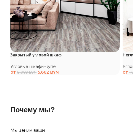
Закрытый угловой шкаф
Негл
Угловые шкафы-купе
Угло
от
5,662
BYN
от
8,089
BYN
1
Почему мы?
Мы ценим ваши