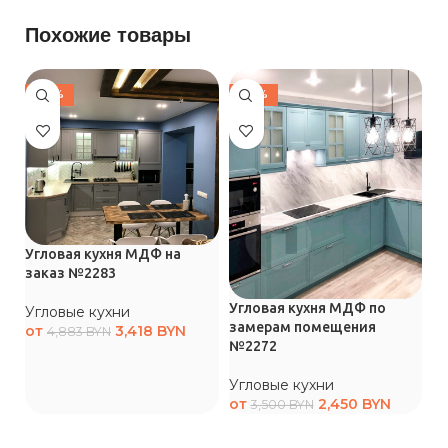
Похожие товары
-30%
-30%
Угловая кухня МДФ на
заказ №2283
Угловая кухня МДФ по
У
Угловые кухни
замерам помещения
ф
от
3,418
BYN
4,883
BYN
№2272
У
Угловые кухни
о
от
2,450
BYN
3,500
BYN