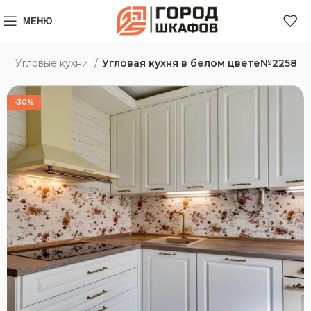
МЕНЮ
з
Угловые кухни
Угловая кухня в белом цвете№2258
-30%