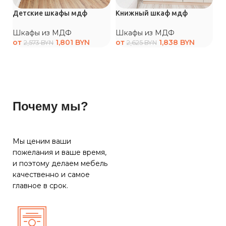
Детские шкафы мдф
Книжный шкаф мдф
Ш
Шкафы из МДФ
Шкафы из МДФ
Ш
от
1,801
BYN
от
1,838
BYN
о
2,573
BYN
2,625
BYN
Почему мы?
Мы ценим ваши
пожелания и ваше время,
и поэтому делаем мебель
качественно и самое
главное в срок.