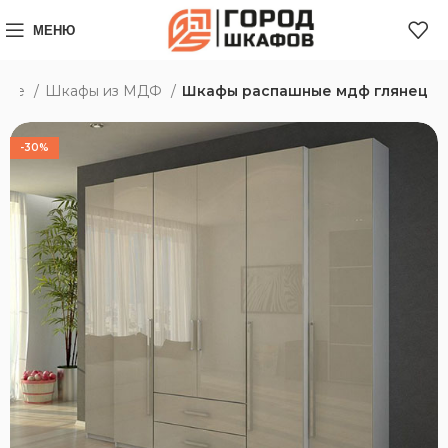
МЕНЮ
нске
Шкафы из МДФ
Шкафы распашные мдф глянец
-30%