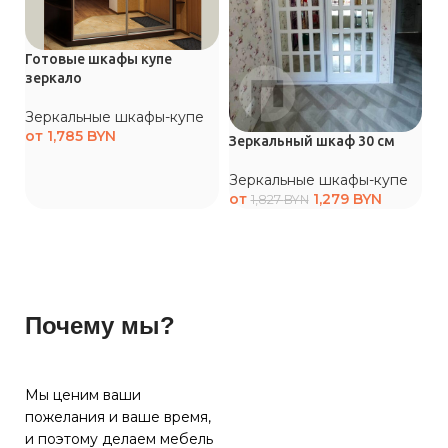
Р
Готовые шкафы купе
з
зеркало
З
Зеркальные шкафы-купе
о
от
1,785
BYN
Зеркальный шкаф 30 см
Зеркальные шкафы-купе
от
1,279
BYN
1,827
BYN
Почему мы?
Мы ценим ваши
пожелания и ваше время,
и поэтому делаем мебель