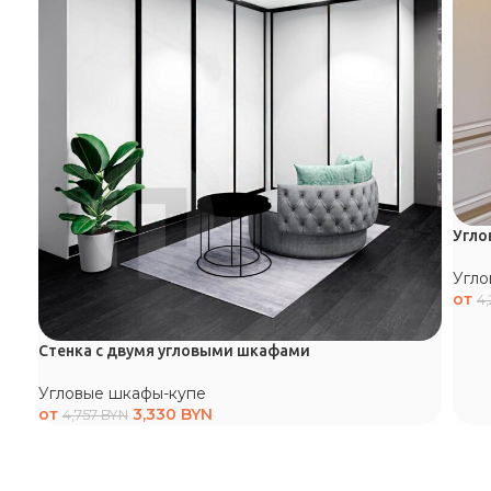
Угло
Угло
от
4
Стенка с двумя угловыми шкафами
Угловые шкафы-купе
от
3,330
BYN
4,757
BYN