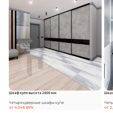
Шкаф купе высота 2600 мм
Шкаф
Четырехдверные шкафы-купе
Чет
от
4,046
BYN
от
2