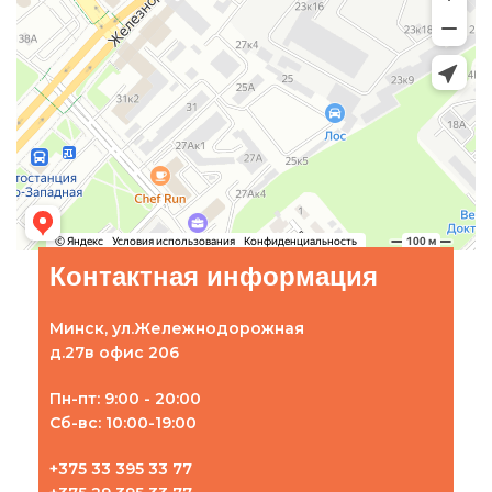
Контактная информация
Минск, ул.Жележнодорожная
д.27в офис 206
Пн-пт: 9:00 - 20:00
Сб-вс: 10:00-19:00
+375 33 395 33 77