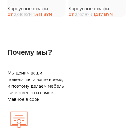
Корпусные шкафы
Корпусные шкафы
К
от
1,411
BYN
от
1,517
BYN
о
2,016
BYN
2,167
BYN
Почему мы?
Мы ценим ваши
пожелания и ваше время,
и поэтому делаем мебель
качественно и самое
главное в срок.