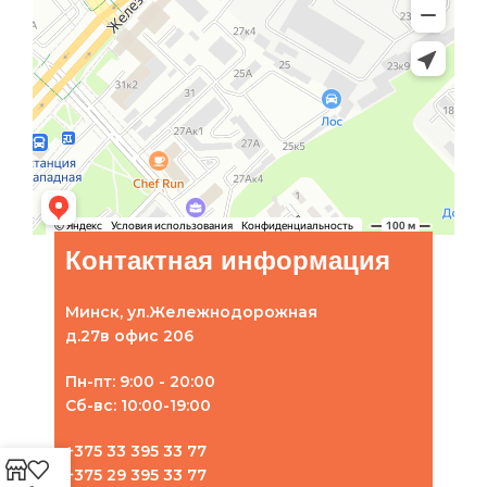
Контактная информация
Минск, ул.Жележнодорожная
д.27в офис 206
Пн-пт: 9:00 - 20:00
Сб-вс: 10:00-19:00
+375 33 395 33 77
+375 29 395 33 77