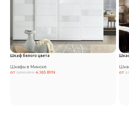
Шкаф белого цвета
Шкаф
Шкафы в Минске
Шка
от
4,165
BYN
от
5,950
BYN
2