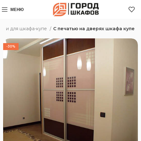
МЕНЮ
ери для шкафа-купе
С печатью на дверях шкафа купе
-30%