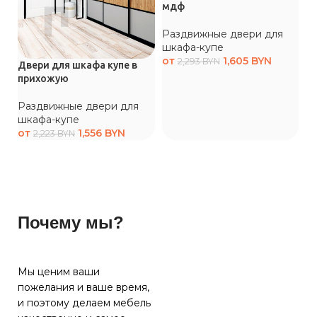
мдф
Раздвижные двери для
шкафа-купе
от
1,605
BYN
2,293
BYN
Двери для шкафа купе в
Дв
прихожую
с
Раздвижные двери для
Р
шкафа-купе
ш
от
1,556
BYN
о
2,223
BYN
Почему мы?
Мы ценим ваши
пожелания и ваше время,
и поэтому делаем мебель