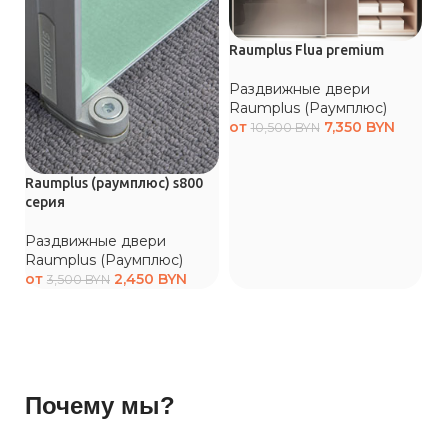
Raumplus Flua premium
Ra
Раздвижные двери
Р
Raumplus (Раумплюс)
R
от
7,350
BYN
10,500
BYN
о
Raumplus (раумплюс) s800
серия
Раздвижные двери
Raumplus (Раумплюс)
от
2,450
BYN
3,500
BYN
Почему мы?