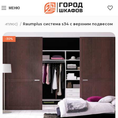
МЕНЮ
Раумплюс)
Raumplus система s34 с верхним подвесом
-30%