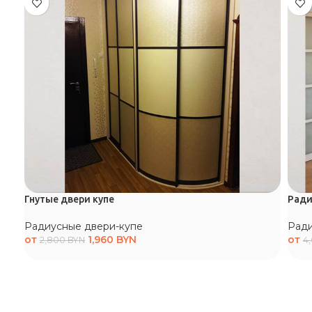
Гнутые двери купе
Ради
Радиусные двери-купе
Ради
от
1,960
BYN
от
2,800
BYN
4