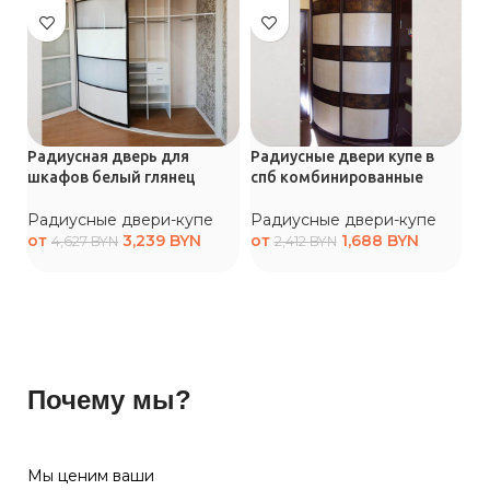
Радиусная дверь для
Радиусные двери купе в
Ра
шкафов белый глянец
спб комбинированные
г
Радиусные двери-купе
Радиусные двери-купе
Р
от
3,239
BYN
от
1,688
BYN
о
4,627
BYN
2,412
BYN
Почему мы?
Мы ценим ваши