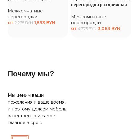
перегородка раздвижная
п
Межкомнатные
д
перегородки
Межкомнатные
от
1,593
BYN
перегородки
М
2,275
BYN
от
3,063
BYN
п
4,375
BYN
о
Почему мы?
Мы ценим ваши
пожелания и ваше время,
и поэтому делаем мебель
качественно и самое
главное в срок.