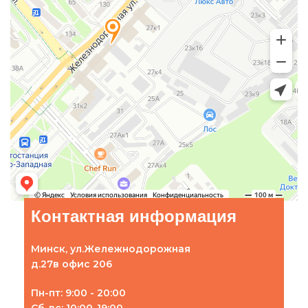
Контактная информация
Минск, ул.Жележнодорожная
д.27в офис 206
Пн-пт: 9:00 - 20:00