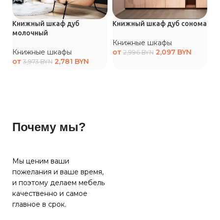
Книжный шкаф дуб
Книжный шкаф дуб сонома
К
молочный
к
Книжные шкафы
Книжные шкафы
от
2,097
BYN
2,996
BYN
К
от
2,781
BYN
3,973
BYN
о
Почему мы?
Мы ценим ваши
пожелания и ваше время,
и поэтому делаем мебель
качественно и самое
главное в срок.