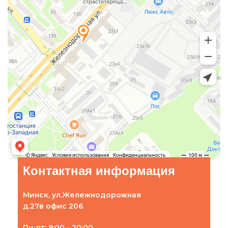
Контактная информация
Минск, ул.Жележнодорожная
д.27в офис 206
Пн-пт: 9:00 - 20:00