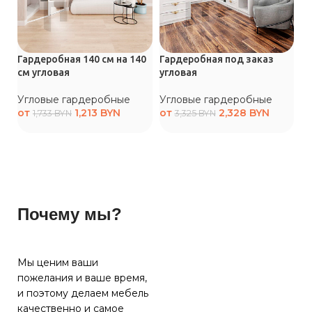
Га
не
Гардеробная 140 см на 140
Гардеробная под заказ
У
см угловая
угловая
о
Угловые гардеробные
Угловые гардеробные
от
1,213
BYN
от
2,328
BYN
1,733
BYN
3,325
BYN
Почему мы?
Мы ценим ваши
пожелания и ваше время,
и поэтому делаем мебель
качественно и самое