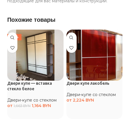
подходящие для вас материалы и конструкции.
Похожие товары
-30%
Двери купе — вставка
Двери купе лакобель
Дв
стекло белое
Двери-купе со стеклом
Д
Двери-купе со стеклом
от
2,224
BYN
о
от
1,164
BYN
1,663
BYN