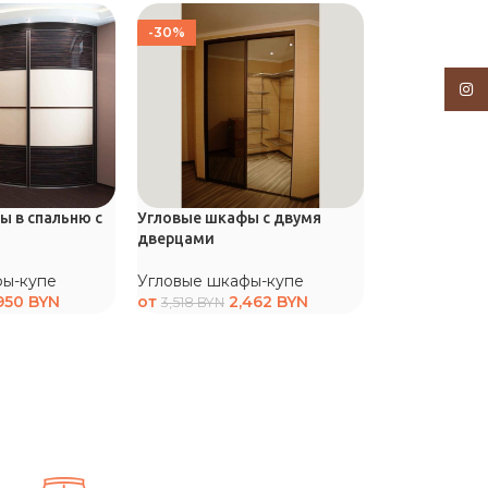
-30%
-30%
Inst
 в спальню с
Угловые шкафы с двумя
Угловые шка
дверцами
телевизора
фы-купе
Угловые шкафы-купе
Угловые шка
950
BYN
от
2,462
BYN
от
3,518
BYN
4,550
BYN