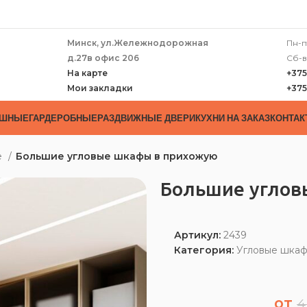
Минск, ул.Жележнодорожная
Пн-п
д.27в офис 206
Сб-в
На карте
+375
Мои закладки
+375
АШНЫЕ
ГАРДЕРОБНЫЕ
РАЗДВИЖНЫЕ ДВЕРИ
КУХНИ НА ЗАКАЗ
КОНТАК
е
Большие угловые шкафы в прихожую
Большие углов
Артикул:
2439
Категория:
Угловые шкаф
от
4