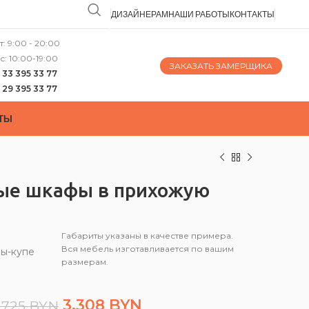
ДИЗАЙНЕРАМ
НАШИ РАБОТЫ
КОНТАКТЫ
т: 9:00 - 20:00
с: 10:00-19:00
ЗАКАЗАТЬ ЗАМЕРЩИКА
 33 395 33 77
 29 395 33 77
ТЫ
ые шкафы в прихожую
Габариты указаны в качестве примера.
Вся мебель изготавливается по вашим
ы-купе
размерам.
3,308
BYN
,725
BYN