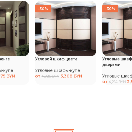
-30%
-30%
венге
Угловой шкаф цвета
Угловые шкафы
дверьми
ы-купе
Угловые шкафы-купе
075
BYN
от
3,308
BYN
Угловые шка
4,725
BYN
от
2,
4,214
BYN