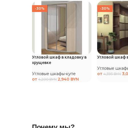
-30%
-30%
Угловой шкаф в кладовку в
Угловой шкаф 
хрущевке
Угловые шкаф
Угловые шкафы-купе
от
3,
4,393
BYN
от
2,940
BYN
4,200
BYN
Почему мы?