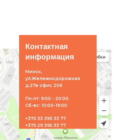
Контактная
информация
Минск,
ул.Жележнодорожная
д.27в офис 206
Пн-пт: 9:00 - 20:00
Сб-вс: 10:00-19:00
+375 33 395 33 77
+375 29 395 33 77